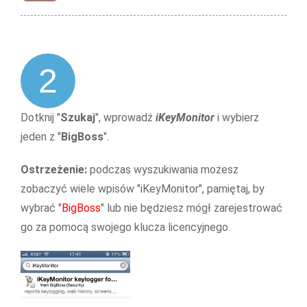
2
Dotknij "
Szukaj
", wprowadź
iKeyMonitor
i wybierz
jeden z "
BigBoss
".
Ostrzeżenie:
podczas wyszukiwania możesz
zobaczyć wiele wpisów "iKeyMonitor", pamiętaj, by
wybrać "
BigBoss
" lub nie będziesz mógł zarejestrować
go za pomocą swojego klucza licencyjnego.