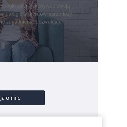
i mogli lepiej wykonywać swoją
 usług dla klientów, sprzedaży
ne zagadnienia, pozwalając
a online