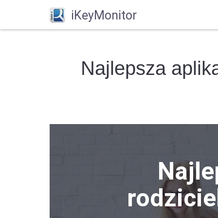
iKeyMonitor
Najlepsza aplika
Najle
rodzicie