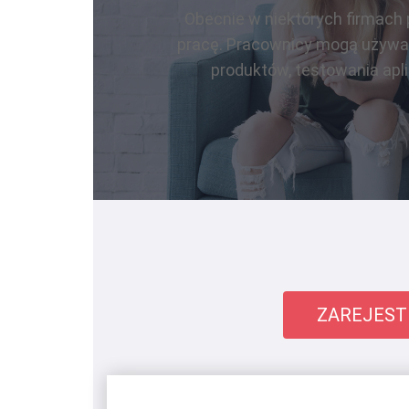
Obecnie w niektórych firmach 
pracę. Pracownicy mogą używać
produktów, testowania apl
ZAREJEST