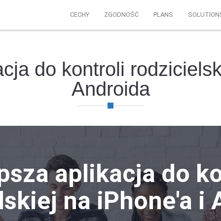
CECHY
ZGODNOŚĆ
PLANS
SOLUTION
cja do kontroli rodzicielsk
Androida
psza aplikacja do ko
lskiej na iPhone'a i