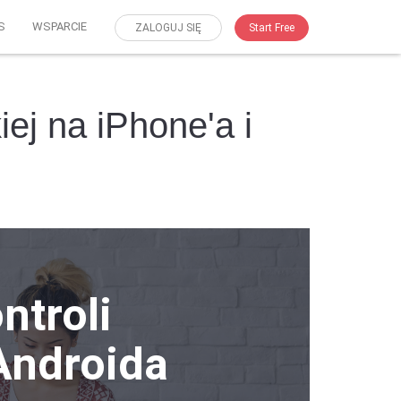
S
WSPARCIE
ZALOGUJ SIĘ
Start Free
iej na iPhone'a i
ntroli
 Androida