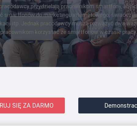
pracodawcy przydzielają pracownikom smartfony, aby c
 smartfonów do marketingu internetowego, świadczenia
ikacji itp. Jednak pracodawcy muszą rozważyć dwa waż
pracownikom korzystać ze smartfonów w czasie pracy.
RUJ SIĘ ZA DARMO
Demonstracj