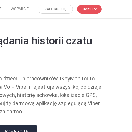
S
WSPARCIE
ZALOGUJ SIĘ
Start Free
dania historii czatu
h dzieci lub pracowników. iKeyMonitor to
 VoIP Viber i rejestruje wszystko, co dzieje
owych, historię schowka, lokalizacje GPS,
j tę darmową aplikację szpiegującą Viber,
 za darmo.