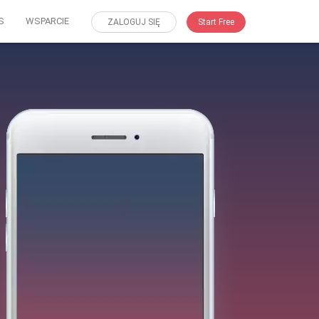
S
WSPARCIE
ZALOGUJ SIĘ
Start Free