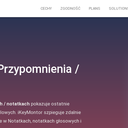
CECHY
ZGODNOŚĆ
PLANS
SOLUTION
 Przypomnienia /
h / notatkach
pokazuje ostatnie
lowych. iKeyMontor szpieguje zdalnie
ne w Notatkach, notatkach głosowych i