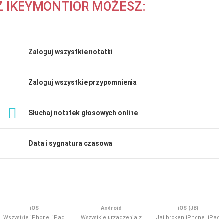
Z IKEYMONTIOR MOŻESZ:
Zaloguj wszystkie notatki
Zaloguj wszystkie przypomnienia
Słuchaj notatek głosowych online
Data i sygnatura czasowa
iOS
Android
iOS (JB)
Wszystkie iPhone, iPad
Wszystkie urządzenia z
Jailbroken iPhone, iPa