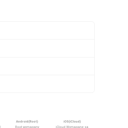
Android(Root)
iOS(iCloud)
d
Root wymagany
iCloud Wymagane są