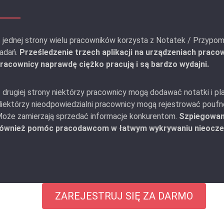
 jednej strony wielu pracowników korzysta z Notatek / Przypom
adań.
Prześledzenie trzech aplikacji na urządzeniach praco
racownicy naprawdę ciężko pracują i są bardzo wydajni.
 drugiej strony niektórzy pracownicy mogą dodawać notatki i plan
iektórzy nieodpowiedzialni pracownicy mogą rejestrować poufne
oże zamierzają sprzedać informacje konkurentom.
Szpiegowani
ównież pomóc pracodawcom w łatwym wykrywaniu nieocze
ZAREJESTRUJ SIĘ ZA DARMO