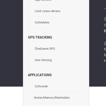
Limit czasu ekranu
Z
Schedules
z
p
GPS TRACKING
Z
Śledzenie GPS
N
M
Geo-fencing
r
APPLICATIONS
Schowek
Notes/Memos/Reminders