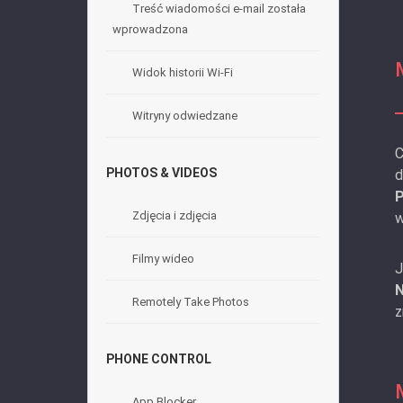
Treść wiadomości e-mail została
wprowadzona
Widok historii Wi-Fi
Witryny odwiedzane
C
PHOTOS & VIDEOS
d
P
Zdjęcia i zdjęcia
w
Filmy wideo
J
N
Remotely Take Photos
z
PHONE CONTROL
App Blocker